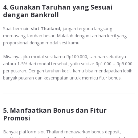
4.
Gunakan Taruhan yang Sesuai
dengan Bankroll
Saat bermain
slot Thailand
, jangan tergoda langsung
memasang taruhan besar. Mulailah dengan taruhan kecil yang
proporsional dengan modal sesi kamu.
Misalnya, jika modal sesi kamu Rp100.000, taruhan sebaiknya
antara 1-5% dari modal tersebut, yaitu sekitar Rp1.000 – Rp5.000
per putaran. Dengan taruhan kecil, kamu bisa mendapatkan lebih
banyak putaran dan kesempatan untuk memicu fitur bonus.
5.
Manfaatkan Bonus dan Fitur
Promosi
Banyak platform slot Thailand menawarkan bonus deposit,