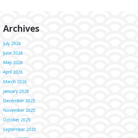
Archives
July 2026
June 2026
May 2026
April 2026
March 2026
January 2026
December 2025
November 2025
October 2025
September 2025