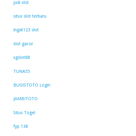
judi slot
situs slot terbaru
ingat123 slot
slot gacor
xgslot88
TUN
A
55
BUGISTOTO Login
JAMBITOTO
Situs Togel
fyp 138