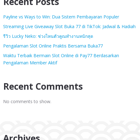
Recent Posts
Payline vs Ways to Win: Dua Sistem Pembayaran Populer
Streaming Live Giveaway Slot Buka 77 di TikTok: Jadwal & Hadiah
รีวิว Lucky Neko: ช่วงไหนตัวคูณทำงานหนักสุด
Pengalaman Slot Online Praktis Bersama Buka77
Waktu Terbaik Bermain Slot Online di Pay77 Berdasarkan
Pengalaman Member Aktif
Recent Comments
No comments to show.
Archives