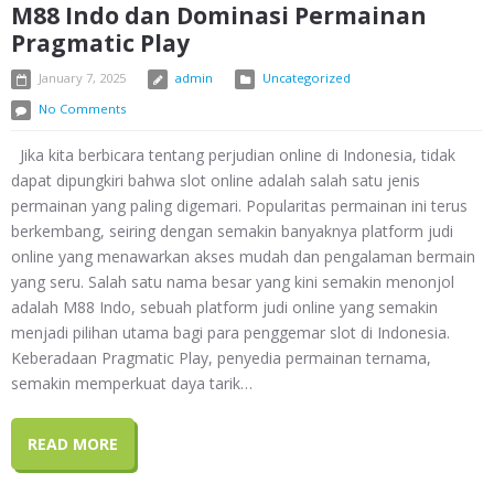
M88 Indo dan Dominasi Permainan
Pragmatic Play
January 7, 2025
admin
Uncategorized
No Comments
Jika kita berbicara tentang perjudian online di Indonesia, tidak
dapat dipungkiri bahwa slot online adalah salah satu jenis
permainan yang paling digemari. Popularitas permainan ini terus
berkembang, seiring dengan semakin banyaknya platform judi
online yang menawarkan akses mudah dan pengalaman bermain
yang seru. Salah satu nama besar yang kini semakin menonjol
adalah M88 Indo, sebuah platform judi online yang semakin
menjadi pilihan utama bagi para penggemar slot di Indonesia.
Keberadaan Pragmatic Play, penyedia permainan ternama,
semakin memperkuat daya tarik…
READ MORE