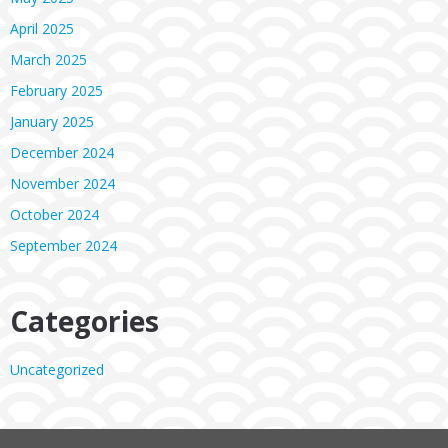
April 2025
March 2025
February 2025
January 2025
December 2024
November 2024
October 2024
September 2024
Categories
Uncategorized