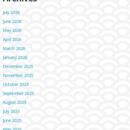
July 2026
June 2026
May 2026
April 2026
March 2026
January 2026
December 2025
November 2025
October 2025
September 2025
August 2025
July 2025
June 2025
May 2025