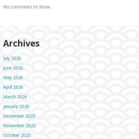
No comments to show.
Archives
July 2026
June 2026
May 2026
April 2026
March 2026
January 2026
December 2025
November 2025
October 2025