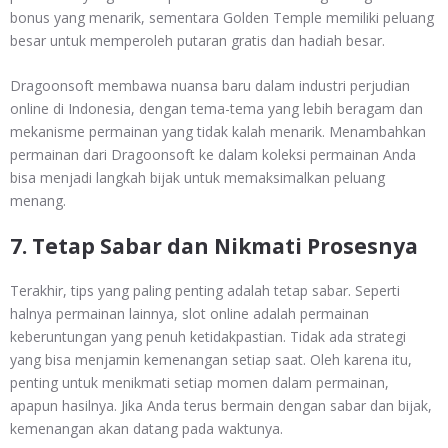
bonus yang menarik, sementara Golden Temple memiliki peluang
besar untuk memperoleh putaran gratis dan hadiah besar.
Dragoonsoft membawa nuansa baru dalam industri perjudian
online di Indonesia, dengan tema-tema yang lebih beragam dan
mekanisme permainan yang tidak kalah menarik. Menambahkan
permainan dari Dragoonsoft ke dalam koleksi permainan Anda
bisa menjadi langkah bijak untuk memaksimalkan peluang
menang.
7. Tetap Sabar dan Nikmati Prosesnya
Terakhir, tips yang paling penting adalah tetap sabar. Seperti
halnya permainan lainnya, slot online adalah permainan
keberuntungan yang penuh ketidakpastian. Tidak ada strategi
yang bisa menjamin kemenangan setiap saat. Oleh karena itu,
penting untuk menikmati setiap momen dalam permainan,
apapun hasilnya. Jika Anda terus bermain dengan sabar dan bijak,
kemenangan akan datang pada waktunya.