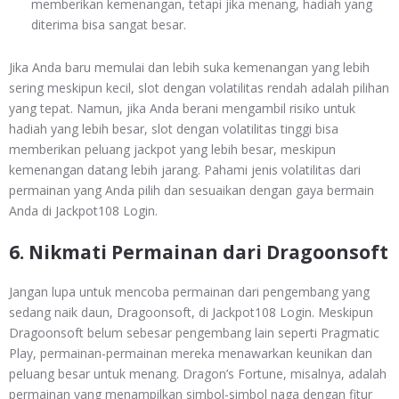
memberikan kemenangan, tetapi jika menang, hadiah yang
diterima bisa sangat besar.
Jika Anda baru memulai dan lebih suka kemenangan yang lebih
sering meskipun kecil, slot dengan volatilitas rendah adalah pilihan
yang tepat. Namun, jika Anda berani mengambil risiko untuk
hadiah yang lebih besar, slot dengan volatilitas tinggi bisa
memberikan peluang jackpot yang lebih besar, meskipun
kemenangan datang lebih jarang. Pahami jenis volatilitas dari
permainan yang Anda pilih dan sesuaikan dengan gaya bermain
Anda di Jackpot108 Login.
6. Nikmati Permainan dari Dragoonsoft
Jangan lupa untuk mencoba permainan dari pengembang yang
sedang naik daun, Dragoonsoft, di Jackpot108 Login. Meskipun
Dragoonsoft belum sebesar pengembang lain seperti Pragmatic
Play, permainan-permainan mereka menawarkan keunikan dan
peluang besar untuk menang. Dragon’s Fortune, misalnya, adalah
permainan yang menampilkan simbol-simbol naga dengan fitur