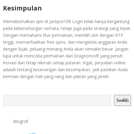
Kesimpulan
Memaksimalkan spin di Jackpot108 Login tidak hanya bergantung
pada keberuntungan semata, tetapi juga pada strategi yang tepat.
Dengan memahami fitur permainan, memilih slot dengan RTP
tinggi, memanfaatkan free spins, dan mengelola anggaran Anda
dengan bijak, peluang menang Anda akan semakin besar. Jangan
lupa untuk mencoba permainan dari Dragoonsoft yang penuh
inovasi dan tetap nikmati setiap putaran. Ingat, perjudian online
adalah tentang kesenangan dan kesempatan, jadi pastikan Anda
bermain dengan hati yang riang dan pikiran yang jernih.
Search
Blogroll