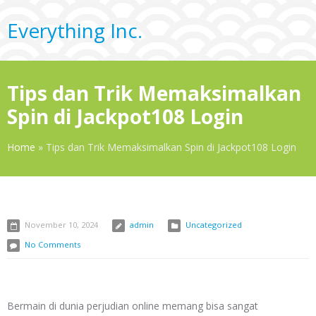
Everything Inc.
Tips dan Trik Memaksimalkan
Spin di Jackpot108 Login
Home
»
Tips dan Trik Memaksimalkan Spin di Jackpot108 Login
November 10, 2024
admin
Uncategorized
No Comments
Bermain di dunia perjudian online memang bisa sangat