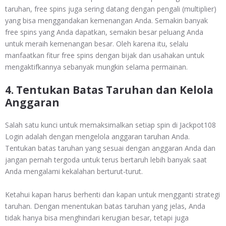
taruhan, free spins juga sering datang dengan pengali (multiplier)
yang bisa menggandakan kemenangan Anda. Semakin banyak
free spins yang Anda dapatkan, semakin besar peluang Anda
untuk meraih kemenangan besar. Oleh karena itu, selalu
manfaatkan fitur free spins dengan bijak dan usahakan untuk
mengaktifkannya sebanyak mungkin selama permainan.
4. Tentukan Batas Taruhan dan Kelola
Anggaran
Salah satu kunci untuk memaksimalkan setiap spin di Jackpot108
Login adalah dengan mengelola anggaran taruhan Anda.
Tentukan batas taruhan yang sesuai dengan anggaran Anda dan
jangan pernah tergoda untuk terus bertaruh lebih banyak saat
Anda mengalami kekalahan berturut-turut.
Ketahui kapan harus berhenti dan kapan untuk mengganti strategi
taruhan. Dengan menentukan batas taruhan yang jelas, Anda
tidak hanya bisa menghindari kerugian besar, tetapi juga