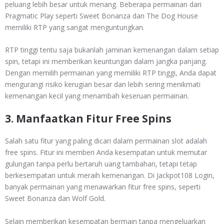
peluang lebih besar untuk menang. Beberapa permainan dari
Pragmatic Play seperti Sweet Bonanza dan The Dog House
memiliki RTP yang sangat menguntungkan.
RTP tinggi tentu saja bukanlah jaminan kemenangan dalam setiap
spin, tetapi ini memberikan keuntungan dalam jangka panjang.
Dengan memilih permainan yang memiliki RTP tinggi, Anda dapat
mengurangi risiko kerugian besar dan lebih sering menikmati
kemenangan kecil yang menambah keseruan permainan.
3. Manfaatkan Fitur Free Spins
Salah satu fitur yang paling dicari dalam permainan slot adalah
free spins. Fitur ini memberi Anda kesempatan untuk memutar
gulungan tanpa perlu bertaruh uang tambahan, tetapi tetap
berkesempatan untuk meraih kemenangan. Di Jackpot108 Login,
banyak permainan yang menawarkan fitur free spins, seperti
Sweet Bonanza dan Wolf Gold.
Selain memberikan kesempatan bermain tanpa mengeluarkan