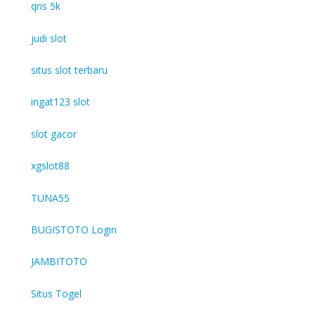
qris 5k
judi slot
situs slot terbaru
ingat123 slot
slot gacor
xgslot88
TUN
A
55
BUGISTOTO Login
JAMBITOTO
Situs Togel