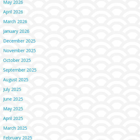
May 2026
April 2026
March 2026
January 2026
December 2025
November 2025
October 2025
September 2025
August 2025
July 2025
June 2025
May 2025
April 2025
March 2025
February 2025