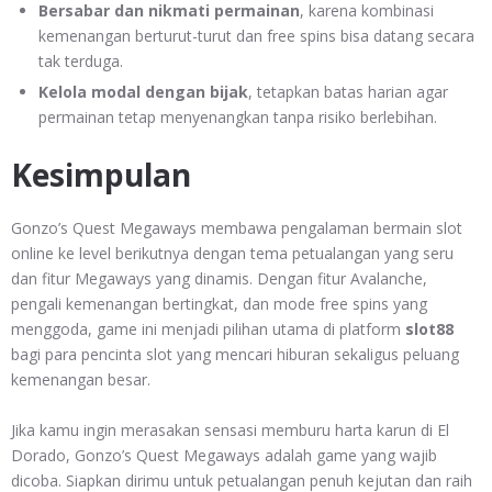
Bersabar dan nikmati permainan
, karena kombinasi
kemenangan berturut-turut dan free spins bisa datang secara
tak terduga.
Kelola modal dengan bijak
, tetapkan batas harian agar
permainan tetap menyenangkan tanpa risiko berlebihan.
Kesimpulan
Gonzo’s Quest Megaways membawa pengalaman bermain slot
online ke level berikutnya dengan tema petualangan yang seru
dan fitur Megaways yang dinamis. Dengan fitur Avalanche,
pengali kemenangan bertingkat, dan mode free spins yang
menggoda, game ini menjadi pilihan utama di platform
slot88
bagi para pencinta slot yang mencari hiburan sekaligus peluang
kemenangan besar.
Jika kamu ingin merasakan sensasi memburu harta karun di El
Dorado, Gonzo’s Quest Megaways adalah game yang wajib
dicoba. Siapkan dirimu untuk petualangan penuh kejutan dan raih