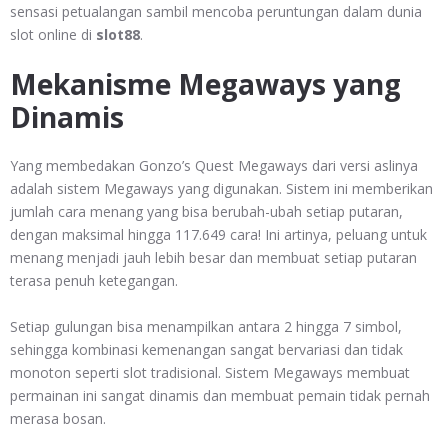
sensasi petualangan sambil mencoba peruntungan dalam dunia
slot online di
slot88
.
Mekanisme Megaways yang
Dinamis
Yang membedakan Gonzo’s Quest Megaways dari versi aslinya
adalah sistem Megaways yang digunakan. Sistem ini memberikan
jumlah cara menang yang bisa berubah-ubah setiap putaran,
dengan maksimal hingga 117.649 cara! Ini artinya, peluang untuk
menang menjadi jauh lebih besar dan membuat setiap putaran
terasa penuh ketegangan.
Setiap gulungan bisa menampilkan antara 2 hingga 7 simbol,
sehingga kombinasi kemenangan sangat bervariasi dan tidak
monoton seperti slot tradisional. Sistem Megaways membuat
permainan ini sangat dinamis dan membuat pemain tidak pernah
merasa bosan.