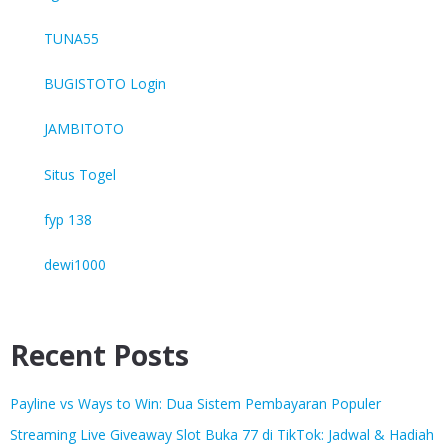
TUN
A
55
BUGISTOTO Login
JAMBITOTO
Situs Togel
fyp 138
dewi1000
Recent Posts
Payline vs Ways to Win: Dua Sistem Pembayaran Populer
Streaming Live Giveaway Slot Buka 77 di TikTok: Jadwal & Hadiah