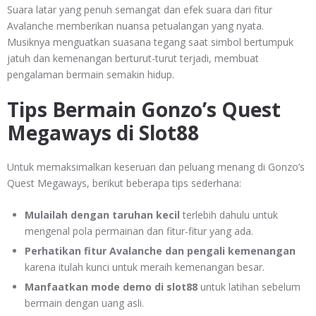
Suara latar yang penuh semangat dan efek suara dari fitur
Avalanche memberikan nuansa petualangan yang nyata.
Musiknya menguatkan suasana tegang saat simbol bertumpuk
jatuh dan kemenangan berturut-turut terjadi, membuat
pengalaman bermain semakin hidup.
Tips Bermain Gonzo’s Quest
Megaways di Slot88
Untuk memaksimalkan keseruan dan peluang menang di Gonzo’s
Quest Megaways, berikut beberapa tips sederhana:
Mulailah dengan taruhan kecil
terlebih dahulu untuk
mengenal pola permainan dan fitur-fitur yang ada.
Perhatikan fitur Avalanche dan pengali kemenangan
karena itulah kunci untuk meraih kemenangan besar.
Manfaatkan mode demo di slot88
untuk latihan sebelum
bermain dengan uang asli.