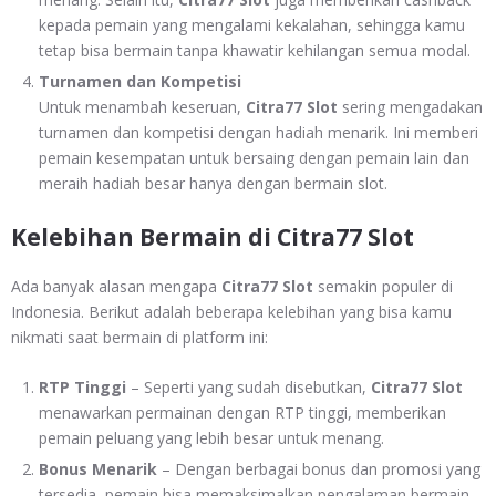
kepada pemain yang mengalami kekalahan, sehingga kamu
tetap bisa bermain tanpa khawatir kehilangan semua modal.
Turnamen dan Kompetisi
Untuk menambah keseruan,
Citra77 Slot
sering mengadakan
turnamen dan kompetisi dengan hadiah menarik. Ini memberi
pemain kesempatan untuk bersaing dengan pemain lain dan
meraih hadiah besar hanya dengan bermain slot.
Kelebihan Bermain di
Citra77 Slot
Ada banyak alasan mengapa
Citra77 Slot
semakin populer di
Indonesia. Berikut adalah beberapa kelebihan yang bisa kamu
nikmati saat bermain di platform ini:
RTP Tinggi
– Seperti yang sudah disebutkan,
Citra77 Slot
menawarkan permainan dengan RTP tinggi, memberikan
pemain peluang yang lebih besar untuk menang.
Bonus Menarik
– Dengan berbagai bonus dan promosi yang
tersedia, pemain bisa memaksimalkan pengalaman bermain