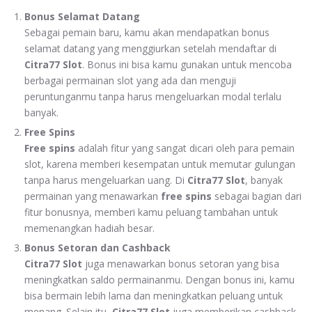
Bonus Selamat Datang
Sebagai pemain baru, kamu akan mendapatkan bonus
selamat datang yang menggiurkan setelah mendaftar di
Citra77 Slot
. Bonus ini bisa kamu gunakan untuk mencoba
berbagai permainan slot yang ada dan menguji
peruntunganmu tanpa harus mengeluarkan modal terlalu
banyak.
Free Spins
Free spins
adalah fitur yang sangat dicari oleh para pemain
slot, karena memberi kesempatan untuk memutar gulungan
tanpa harus mengeluarkan uang. Di
Citra77 Slot
, banyak
permainan yang menawarkan
free spins
sebagai bagian dari
fitur bonusnya, memberi kamu peluang tambahan untuk
memenangkan hadiah besar.
Bonus Setoran dan Cashback
Citra77 Slot
juga menawarkan bonus setoran yang bisa
meningkatkan saldo permainanmu. Dengan bonus ini, kamu
bisa bermain lebih lama dan meningkatkan peluang untuk
menang. Selain itu,
Citra77 Slot
juga memberikan cashback