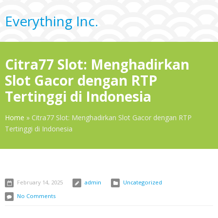
Everything Inc.
Citra77 Slot: Menghadirkan
Slot Gacor dengan RTP
Tertinggi di Indonesia
Home
»
Citra77 Slot: Menghadirkan Slot Gacor dengan RTP
Tertinggi di Indonesia
February 14, 2025
admin
Uncategorized
No Comments