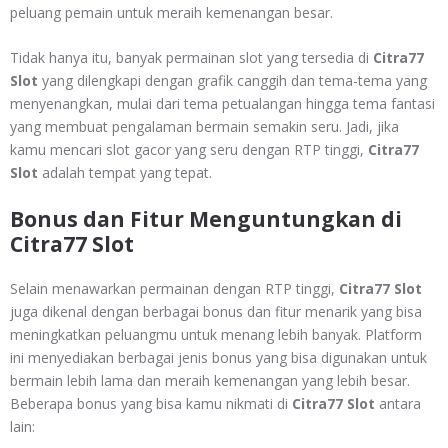
peluang pemain untuk meraih kemenangan besar.
Tidak hanya itu, banyak permainan slot yang tersedia di
Citra77
Slot
yang dilengkapi dengan grafik canggih dan tema-tema yang
menyenangkan, mulai dari tema petualangan hingga tema fantasi
yang membuat pengalaman bermain semakin seru. Jadi, jika
kamu mencari slot gacor yang seru dengan RTP tinggi,
Citra77
Slot
adalah tempat yang tepat.
Bonus dan Fitur Menguntungkan di
Citra77 Slot
Selain menawarkan permainan dengan RTP tinggi,
Citra77 Slot
juga dikenal dengan berbagai bonus dan fitur menarik yang bisa
meningkatkan peluangmu untuk menang lebih banyak. Platform
ini menyediakan berbagai jenis bonus yang bisa digunakan untuk
bermain lebih lama dan meraih kemenangan yang lebih besar.
Beberapa bonus yang bisa kamu nikmati di
Citra77 Slot
antara
lain: