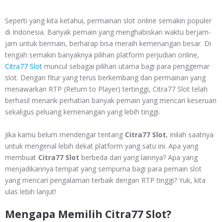
Seperti yang kita ketahui, permainan slot online semakin populer
di Indonesia. Banyak pemain yang menghabiskan waktu berjam-
jam untuk bermain, berharap bisa meraih kemenangan besar. Di
tengah semakin banyaknya pilihan platform perjudian online,
Citra77 Slot
muncul sebagai pilihan utama bagi para penggemar
slot. Dengan fitur yang terus berkembang dan permainan yang
menawarkan RTP (Return to Player) tertinggi, Citra77 Slot telah
berhasil menarik perhatian banyak pemain yang mencari keseruan
sekaligus peluang kemenangan yang lebih tinggi.
Jika kamu belum mendengar tentang
Citra77 Slot
, inilah saatnya
untuk mengenal lebih dekat platform yang satu ini. Apa yang
membuat
Citra77 Slot
berbeda dari yang lainnya? Apa yang
menjadikannya tempat yang sempurna bagi para pemain slot
yang mencari pengalaman terbaik dengan RTP tinggi? Yuk, kita
ulas lebih lanjut!
Mengapa Memilih
Citra77 Slot
?