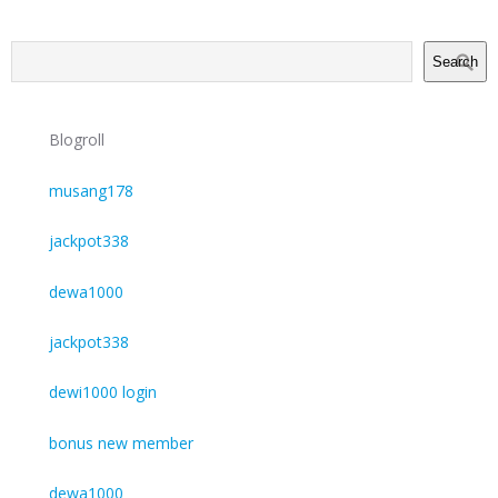
Search
Blogroll
musang178
jackpot338
dewa1000
jackpot338
dewi1000 login
bonus new member
dewa1000