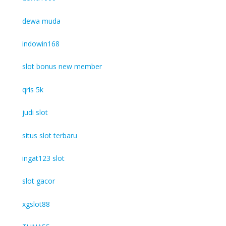
dewa muda
indowin168
slot bonus new member
qris 5k
judi slot
situs slot terbaru
ingat123 slot
slot gacor
xgslot88