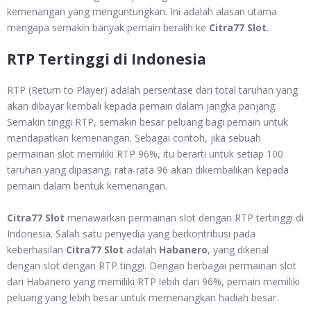
kemenangan yang menguntungkan. Ini adalah alasan utama
mengapa semakin banyak pemain beralih ke
Citra77 Slot
.
RTP Tertinggi di Indonesia
RTP (Return to Player) adalah persentase dari total taruhan yang
akan dibayar kembali kepada pemain dalam jangka panjang.
Semakin tinggi RTP, semakin besar peluang bagi pemain untuk
mendapatkan kemenangan. Sebagai contoh, jika sebuah
permainan slot memiliki RTP 96%, itu berarti untuk setiap 100
taruhan yang dipasang, rata-rata 96 akan dikembalikan kepada
pemain dalam bentuk kemenangan.
Citra77 Slot
menawarkan permainan slot dengan RTP tertinggi di
Indonesia. Salah satu penyedia yang berkontribusi pada
keberhasilan
Citra77 Slot
adalah
Habanero
, yang dikenal
dengan slot dengan RTP tinggi. Dengan berbagai permainan slot
dari Habanero yang memiliki RTP lebih dari 96%, pemain memiliki
peluang yang lebih besar untuk memenangkan hadiah besar.