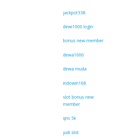
jackpot338
dewi1000 login
bonus new member
dewa1000
dewa muda
indowin168
slot bonus new
member
qris 5k
judi slot