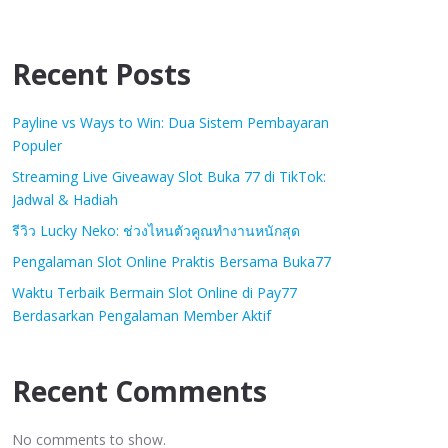
Recent Posts
Payline vs Ways to Win: Dua Sistem Pembayaran
Populer
Streaming Live Giveaway Slot Buka 77 di TikTok:
Jadwal & Hadiah
รีวิว Lucky Neko: ช่วงไหนตัวคูณทำงานหนักสุด
Pengalaman Slot Online Praktis Bersama Buka77
Waktu Terbaik Bermain Slot Online di Pay77
Berdasarkan Pengalaman Member Aktif
Recent Comments
No comments to show.