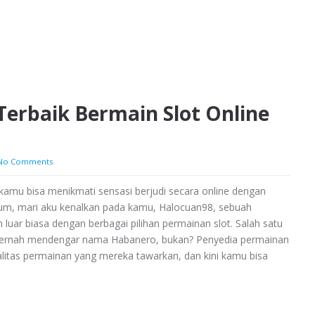
erbaik Bermain Slot Online
No Comments
u bisa menikmati sensasi berjudi secara online dengan
um, mari aku kenalkan pada kamu, Halocuan98, sebuah
uar biasa dengan berbagai pilihan permainan slot. Salah satu
i pernah mendengar nama Habanero, bukan? Penyedia permainan
kualitas permainan yang mereka tawarkan, dan kini kamu bisa