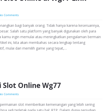
No Comments
nangkan bagi banyak orang. Tidak hanya karena keseruannya,
esar. Salah satu platform yang banyak digunakan oleh para
 Jika kamu ingin memulai atau meningkatkan pengalaman bermain
artikel ini, kita akan membahas secara lengkap tentang
tif, mulai dari memilih game yang tepat,…
i Slot Online Wg77
No Comments
ermainan slot memberikan kemenangan yang lebih sering
bisa jadi terletak pada satu hal: RTP. Dalam dunia perjudian