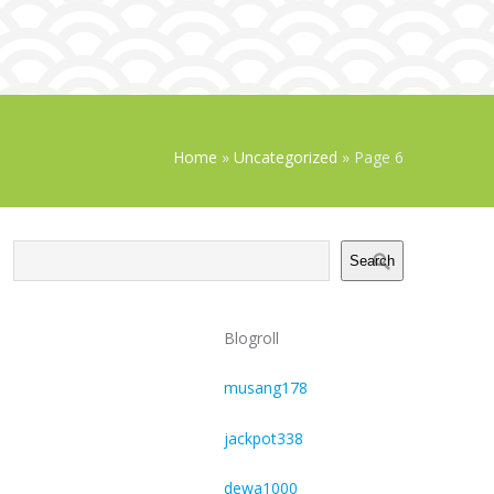
Home
»
Uncategorized
»
Page 6
Search
Blogroll
musang178
jackpot338
dewa1000