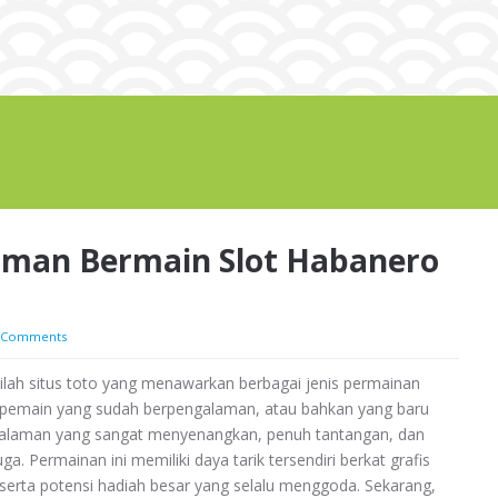
aman Bermain Slot Habanero
 Comments
stilah situs toto yang menawarkan berbagai jenis permainan
a pemain yang sudah berpengalaman, atau bahkan yang baru
ngalaman yang sangat menyenangkan, penuh tantangan, dan
. Permainan ini memiliki daya tarik tersendiri berkat grafis
erta potensi hadiah besar yang selalu menggoda. Sekarang,