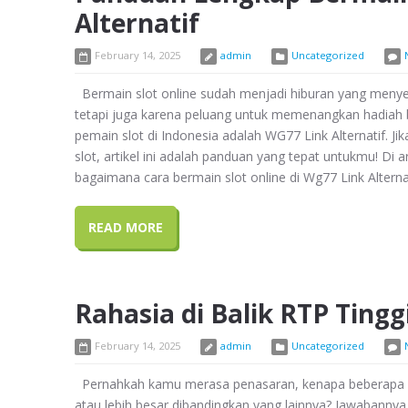
Alternatif
February 14, 2025
admin
Uncategorized
Bermain slot online sudah menjadi hiburan yang menye
tetapi juga karena peluang untuk memenangkan hadiah b
pemain slot di Indonesia adalah WG77 Link Alternatif.
slot, artikel ini adalah panduan yang tepat untukmu! Di 
bagaimana cara bermain slot online di Wg77 Link Alterna
READ MORE
Rahasia di Balik RTP Tingg
February 14, 2025
admin
Uncategorized
Pernahkah kamu merasa penasaran, kenapa beberapa p
atau lebih besar dibandingkan yang lainnya? Jawabannya 